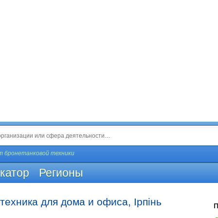
т бронетанковой техники
катор
Регионы
ехника для дома и офиса, Ірпінь
П