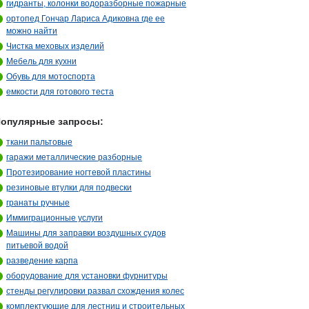
гидранты, колонки водоразборные пожарные
ортопед Гончар Лариса Адиковна где ее
можно найти
Чистка меховых изделий
Мебель для кухни
Обувь для мотоспорта
емкости для готового теста
опулярные запросы:
ткани пальтовые
гаражи металлические разборные
Протезирование ногтевой пластины
резиновые втулки для подвески
гранаты ручные
Иммиграционные услуги
Машины для заправки воздушных судов
питьевой водой
разведение карпа
оборудование для установки фурнитуры
стенды регулировки развал схождения колес
комплектующие для лестниц и строительных