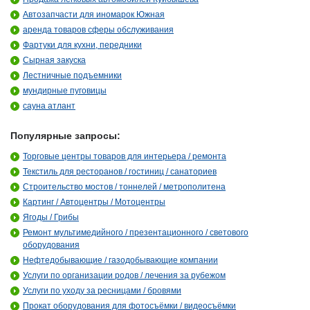
Автозапчасти для иномарок Южная
аренда товаров сферы обслуживания
Фартуки для кухни, передники
Сырная закуска
Лестничные подъемники
мундирные пуговицы
сауна атлант
Популярные запросы:
Торговые центры товаров для интерьера / ремонта
Текстиль для ресторанов / гостиниц / санаториев
Строительство мостов / тоннелей / метрополитена
Картинг / Автоцентры / Мотоцентры
Ягоды / Грибы
Ремонт мультимедийного / презентационного / светового
оборудования
Нефтедобывающие / газодобывающие компании
Услуги по организации родов / лечения за рубежом
Услуги по уходу за ресницами / бровями
Прокат оборудования для фотосъёмки / видеосъёмки