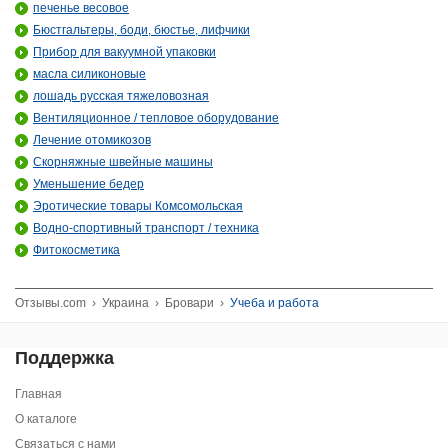
печенье весовое
Бюстгальтеры, боди, бюстье, лифчики
Прибор для вакуумной упаковки
масла силиконовые
лошадь русская тяжеловозная
Вентиляционное / тепловое оборудование
Лечение отомикозов
Скорняжные швейные машины
Уменьшение бедер
Эротические товары Комсомольская
Водно-спортивный транспорт / техника
Фитокосметика
Отзывы.com
›
Украина
›
Бровари
›
Учеба и работа
Поддержка
Главная
О каталоге
Связаться с нами