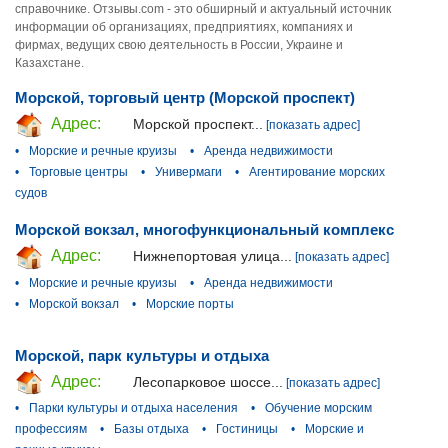
справочнике. Отзывы.com - это обширный и актуальный источник
информации об организациях, предприятиях, компаниях и
фирмах, ведущих свою деятельность в России, Украине и
Казахстане.
Морской, торговый центр (Морской проспект)
Адрес:
Морской проспект...
[показать адрес]
•
Морские и речные круизы
•
Аренда недвижимости
•
Торговые центры
•
Универмаги
•
Агентирование морских
судов
Морской вокзал, многофункциональный комплекс
Адрес:
Нижнепортовая улица...
[показать адрес]
•
Морские и речные круизы
•
Аренда недвижимости
•
Морской вокзал
•
Морские порты
Морской, парк культуры и отдыха
Адрес:
Лесопарковое шоссе...
[показать адрес]
•
Парки культуры и отдыха населения
•
Обучение морским
профессиям
•
Базы отдыха
•
Гостиницы
•
Морские и