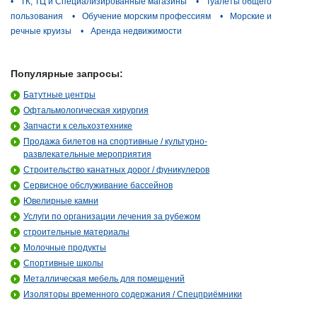
•
ТК, ТЦ и Специализированные магазины
•
Туалеты общего
пользования
•
Обучение морским профессиям
•
Морские и
речные круизы
•
Аренда недвижимости
Популярные запросы:
Батутные центры
Офтальмологическая хирургия
Запчасти к сельхозтехнике
Продажа билетов на спортивные / культурно-
развлекательные мероприятия
Строительство канатных дорог / фуникулеров
Сервисное обслуживание бассейнов
Ювелирные камни
Услуги по организации лечения за рубежом
строительные материалы
Молочные продукты
Спортивные школы
Металлическая мебель для помещений
Изоляторы временного содержания / Спецприёмники