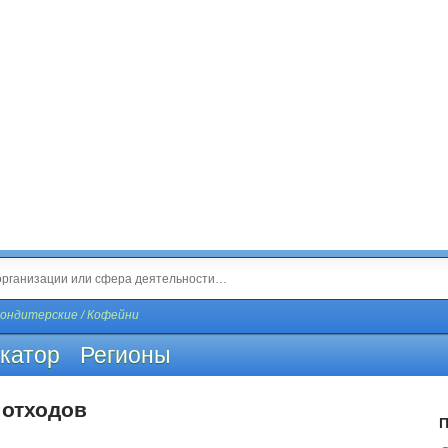
ондитерские / Кофейни
катор
Регионы
 отходов
П