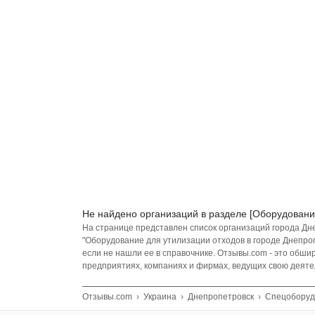
Не найдено организаций в разделе [Оборудовани
На странице представлен список организаций города Дн
"Оборудование для утилизации отходов в городе Днепро
если не нашли ее в справочнике. Отзывы.com - это обш
предприятиях, компаниях и фирмах, ведущих свою деятел
Отзывы.com
›
Украина
›
Днепропетровск
›
Спецоборуд