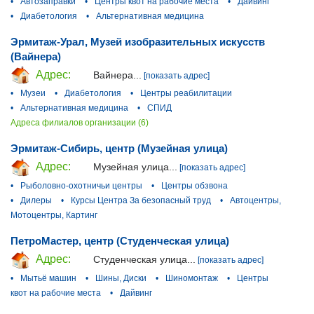
•
Автозаправки
•
Центры квот на рабочие места
•
Дайвинг
•
Диабетология
•
Альтернативная медицина
Эрмитаж-Урал, Музей изобразительных искусств
(Вайнера)
Адрес:
Вайнера...
[показать адрес]
•
Музеи
•
Диабетология
•
Центры реабилитации
•
Альтернативная медицина
•
СПИД
Адреса филиалов организации (6)
Эрмитаж-Сибирь, центр (Музейная улица)
Адрес:
Музейная улица...
[показать адрес]
•
Рыболовно-охотничьи центры
•
Центры обзвона
•
Дилеры
•
Курсы Центра За безопасный труд
•
Автоцентры,
Мотоцентры, Картинг
ПетроМастер, центр (Студенческая улица)
Адрес:
Студенческая улица...
[показать адрес]
•
Мытьё машин
•
Шины, Диски
•
Шиномонтаж
•
Центры
квот на рабочие места
•
Дайвинг