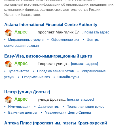
актуальный источник информации об организациях, предприятиях,
компаниях и фирмах, ведущих свою деятельность в России,
Украине и Казахстане.
Astana International Financial Centre Authority
Адрес:
проспект Мангилик Ел...
[показать адрес]
•
Миграционные услуги
•
Оформление виз
•
Центры
регистрации граждан
Easy-Visa, визово-иммиграционный центр
Адрес:
Тверская улица...
[показать адрес]
•
Турагентства
•
Продажа авиабилетов
•
Миграционные
услуги
•
Оформление виз
•
Онлайн-туры
Центр (улица Достык)
Адрес:
улица Достык...
[показать адрес]
•
Иммунизация
•
Дата-центры
•
Трансплантация волос
•
Батутные центры
•
Медкомиссии Центр Сирена
Аптека Плюс (проспект им. газеты Красноярский