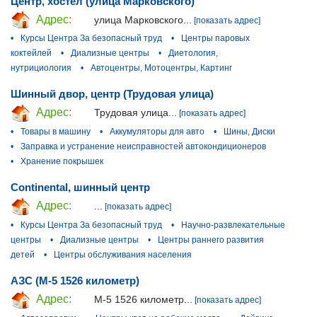
Центр, хостел (улица Марковского)
Адрес:
улица Марковского...
[показать адрес]
•
Курсы Центра За безопасный труд
•
Центры паровых
коктейлей
•
Диализные центры
•
Диетология,
нутрициология
•
Автоцентры, Мотоцентры, Картинг
Шинный двор, центр (Трудовая улица)
Адрес:
Трудовая улица...
[показать адрес]
•
Товары в машину
•
Аккумуляторы для авто
•
Шины, Диски
•
Заправка и устранение неисправностей автокондиционеров
•
Хранение покрышек
Continental, шинный центр
Адрес:
...
[показать адрес]
•
Курсы Центра За безопасный труд
•
Научно-развлекательные
центры
•
Диализные центры
•
Центры раннего развития
детей
•
Центры обслуживания населения
АЗС (М-5 1526 километр)
Адрес:
М-5 1526 километр...
[показать адрес]