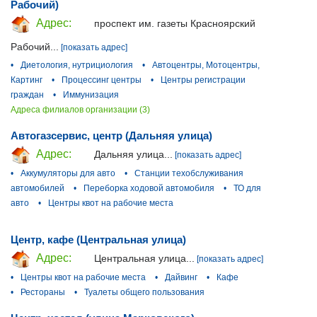
Рабочий)
Адрес:
проспект им. газеты Красноярский
Рабочий...
[показать адрес]
•
Диетология, нутрициология
•
Автоцентры, Мотоцентры,
Картинг
•
Процессинг центры
•
Центры регистрации
граждан
•
Иммунизация
Адреса филиалов организации (3)
Автогазсервис, центр (Дальняя улица)
Адрес:
Дальняя улица...
[показать адрес]
•
Аккумуляторы для авто
•
Станции техобслуживания
автомобилей
•
Переборка ходовой автомобиля
•
ТО для
авто
•
Центры квот на рабочие места
Центр, кафе (Центральная улица)
Адрес:
Центральная улица...
[показать адрес]
•
Центры квот на рабочие места
•
Дайвинг
•
Кафе
•
Рестораны
•
Туалеты общего пользования