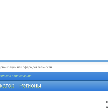
тельное оборудование
катор
Регионы
Н
п