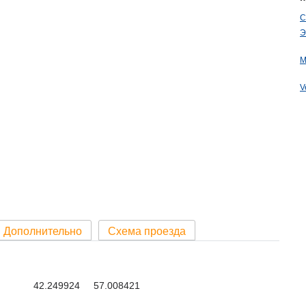
С
Э
М
V
Дополнительно
Схема проезда
42.249924 57.008421