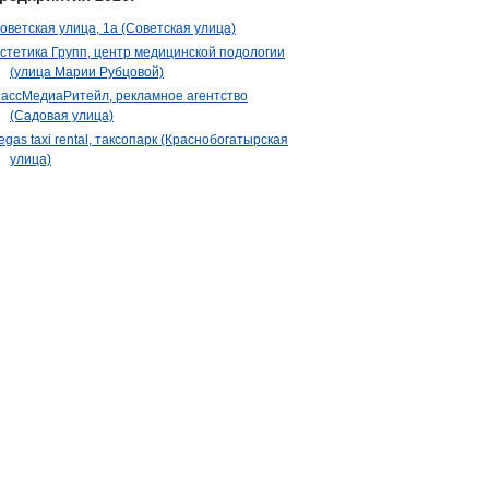
оветская улица, 1а (Советская улица)
стетика Групп, центр медицинской подологии
(улица Марии Рубцовой)
ассМедиаРитейл, рекламное агентство
(Садовая улица)
egas taxi rental, таксопарк (Краснобогатырская
улица)