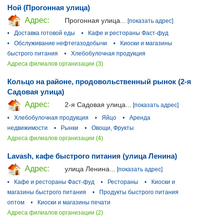
Ной (Прогонная улица)
Адрес:
Прогонная улица...
[показать адрес]
•
Доставка готовой еды
•
Кафе и рестораны Фаст-фуд
•
Обслуживание нефтегазодобычи
•
Киоски и магазины
быстрого питания
•
Хлебобулочная продукция
Адреса филиалов организации (3)
Кольцо на районе, продовольственный рынок (2-я
Садовая улица)
Адрес:
2-я Садовая улица...
[показать адрес]
•
Хлебобулочная продукция
•
Яйцо
•
Аренда
недвижимости
•
Рынки
•
Овощи, Фрукты
Адреса филиалов организации (4)
Lavash, кафе быстрого питания (улица Ленина)
Адрес:
улица Ленина...
[показать адрес]
•
Кафе и рестораны Фаст-фуд
•
Рестораны
•
Киоски и
магазины быстрого питания
•
Продукты быстрого питания
оптом
•
Киоски и магазины печати
Адреса филиалов организации (2)