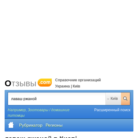
Справочник организаций
Отзывы
.com
Украина | Київ
Київ
Например,
Зоотовары / домашние
Расширенный поиск
питомцы
Рубрикатор
Регионы