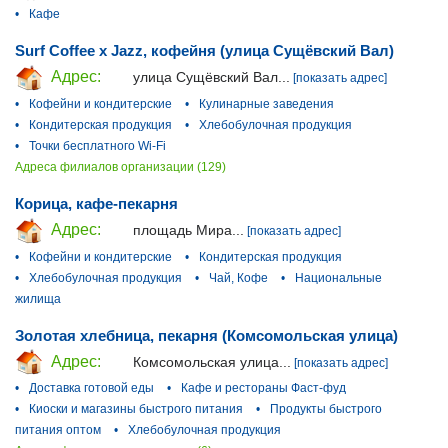
•
Кафе
Surf Coffee x Jazz, кофейня (улица Сущёвский Вал)
Адрес:
улица Сущёвский Вал...
[показать адрес]
•
Кофейни и кондитерские
•
Кулинарные заведения
•
Кондитерская продукция
•
Хлебобулочная продукция
•
Точки бесплатного Wi-Fi
Адреса филиалов организации (129)
Корица, кафе-пекарня
Адрес:
площадь Мира...
[показать адрес]
•
Кофейни и кондитерские
•
Кондитерская продукция
•
Хлебобулочная продукция
•
Чай, Кофе
•
Национальные
жилища
Золотая хлебница, пекарня (Комсомольская улица)
Адрес:
Комсомольская улица...
[показать адрес]
•
Доставка готовой еды
•
Кафе и рестораны Фаст-фуд
•
Киоски и магазины быстрого питания
•
Продукты быстрого
питания оптом
•
Хлебобулочная продукция