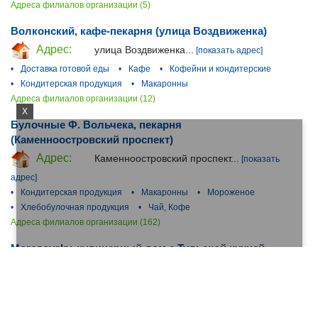
Адреса филиалов организации (5)
Волконский, кафе-пекарня (улица Воздвиженка)
Адрес:
улица Воздвиженка...
[показать адрес]
•
Доставка готовой еды
•
Кафе
•
Кофейни и кондитерские
•
Кондитерская продукция
•
Макаронны
Адреса филиалов организации (12)
X
Булочные Ф. Вольчека, пекарня
(Каменноостровский проспект)
Адрес:
Каменноостровский проспект...
[показать
адрес]
•
Кондитерская продукция
•
Макаронны
•
Мороженое
•
Хлебобулочная продукция
•
Чай, Кофе
Адреса филиалов организации (162)
Morozovsky, кулинарный дом с Тульской кухней
(проспект Ленина)
Адрес:
проспект Ленина...
[показать адрес]
•
Банкетные залы
•
Доставка готовой еды
•
Кафе
•
Кофейни и кондитерские
•
Кулинарные заведения