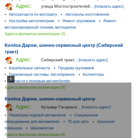
Адрес:
улица Мостостроителей...
[показать адрес]
•
Автозапчасти по-контракту
•
Авточехлы изготовление
•
Настройка автоэлектрики
•
Ремонт грузовиков
•
Ремонт
моторезированной техники, мотоциклов
Адреса филиалов организации (3)
Колёса Даром, шинно-сервисный центр (Сибирский
тракт)
Адрес:
Сибирский тракт...
[показать адрес]
•
Корабельные запчасти
•
Продажа грузовиков
•
Парковочные системы, Автопаркинги
•
Коллекторы
X
•
Запчасти к легковым автомобилям
Адреса филиалов организации (9)
Колёса Даром, шинно-сервисный центр
Адрес:
бульвар Гагарина...
[показать адрес]
•
Переборка ходовой автомобиля
•
Специальное
оборудование для автомобиля
•
ТО для авто
•
Хранение
покрышек
•
Шиномонтаж
Адреса филиалов организации (4)