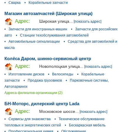
•
Сварка
•
Корабельные запчасти
Магазин автозапчастей (Широкая улица)
Адрес:
Широкая улица...
[показать адрес]
•
Запчасти для иностранных-машин
•
Запчасти для российских
авто
•
Станции техобслуживания автомобилей
•
Автомобильные сигнализации
•
Средства для автомобилей и
масла
Колёса Даром, шинно-сервисный центр
Адрес:
Новополоцкая улица...
[показать адрес]
•
Изготовление дисков
•
Велосипеды
•
Корабельные
запчасти
•
Продажа грузовиков
•
Парковочные системы,
Автопаркинги
Адреса филиалов организации (2)
БН-Моторс, дилерский центр Lada
Адрес:
Московское шоссе...
[показать адрес]
•
Сервисы для знакомства
•
Техническое обслуживание
тепловых и энергетических сетей
•
Бескаркасная мебель
•
Профессиональная химия
•
Обслуживание