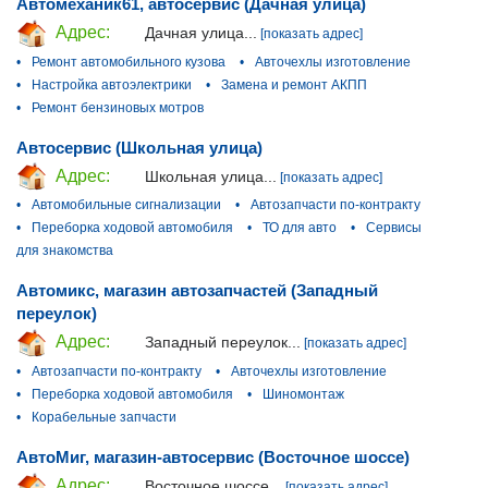
Автомеханик61, автосервис (Дачная улица)
Адрес:
Дачная улица...
[показать адрес]
•
Ремонт автомобильного кузова
•
Авточехлы изготовление
•
Настройка автоэлектрики
•
Замена и ремонт АКПП
•
Ремонт бензиновых мотров
Автосервис (Школьная улица)
Адрес:
Школьная улица...
[показать адрес]
•
Автомобильные сигнализации
•
Автозапчасти по-контракту
•
Переборка ходовой автомобиля
•
ТО для авто
•
Сервисы
для знакомства
Автомикс, магазин автозапчастей (Западный
переулок)
Адрес:
Западный переулок...
[показать адрес]
•
Автозапчасти по-контракту
•
Авточехлы изготовление
•
Переборка ходовой автомобиля
•
Шиномонтаж
•
Корабельные запчасти
АвтоМиг, магазин-автосервис (Восточное шоссе)
Адрес:
Восточное шоссе...
[показать адрес]