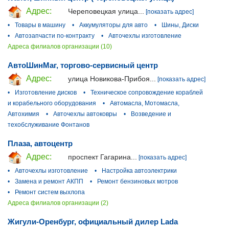
Адрес:
Череповецкая улица...
[показать адрес]
•
Товары в машину
•
Аккумуляторы для авто
•
Шины, Диски
•
Автозапчасти по-контракту
•
Авточехлы изготовление
Адреса филиалов организации (10)
АвтоШинМаг, торгово-сервисный центр
Адрес:
улица Новикова-Прибоя...
[показать адрес]
•
Изготовление дисков
•
Техническое сопровождение кораблей
и корабельного оборудования
•
Автомасла, Мотомасла,
Автохимия
•
Авточехлы автоковры
•
Возведение и
техобслуживание Фонтанов
Плаза, автоцентр
Адрес:
проспект Гагарина...
[показать адрес]
•
Авточехлы изготовление
•
Настройка автоэлектрики
•
Замена и ремонт АКПП
•
Ремонт бензиновых мотров
•
Ремонт систем выхлопа
Адреса филиалов организации (2)
Жигули-Оренбург, официальный дилер Lada