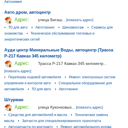
Автохимия
Авто дром, автоцентр
Адрес:
улица Бигаш...
[показать адрес]
•
ТО для авто
•
Автотюнинг
•
Шиномонтаж
•
Сервисы для
знакомства
•
Техническое обслуживание тепловых и
энергетических сетей
Ауди центр Минеральные Воды, автоцентр (Трасса
Р-217 Кавказ 345 километр)
Адрес:
Трасса Р-217 Кавказ 345 километр...
[показать адрес]
•
Переборка ходовой автомобиля
•
Ремонт электронных систем
управления и контроля авто
•
Специальное оборудование для
автомобиля
•
ТО для авто
•
Автотюнинг
Штурман
Адрес:
улица Куконковых...
[показать адрес]
•
Средства для автомобилей и масла
•
Техническая замена
масла
•
Запчасти для специализированного транспорта
•
Автозапчасти по-контракту
•
Ремонт автомобильного кузова