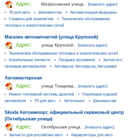
Адрес:
Матросовская улица...
[показать адрес]
•
ТО для авто
•
Шиномонтаж
•
Автоматизация медицины
•
Сервисы для знакомства
•
Техническое обслуживание
тепловых и энергетических сетей
Магазин автозапчастей (улица Крупской)
Адрес:
улица Крупской...
[показать адрес]
•
Техническое обслуживание тепловых и энергетических сетей
•
Корабельные запчасти
•
Продажа грузовиков
•
Запчасти к
легковым автомобилям
•
Автомасла, Мотомасла, Автохимия
Автомастерская
Адрес:
улица Токарева...
[показать адрес]
•
Ремонт топливной системы дизелей
•
Переборка ходовой
автомобиля
•
ТО для авто
•
Автотюнинг
•
Шиномонтаж
Skoda Автоимпорт, официальный сервисный центр
(Октябрьская улица)
Адрес:
Октябрьская улица...
[показать адрес]
•
Запчасти для российских авто
•
Аккумуляторы для авто