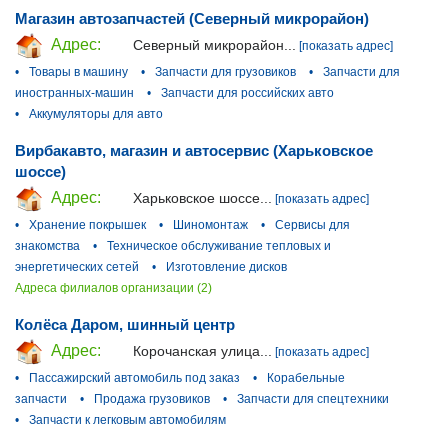
Магазин автозапчастей (Северный микрорайон)
Адрес:
Северный микрорайон...
[показать адрес]
•
Товары в машину
•
Запчасти для грузовиков
•
Запчасти для
иностранных-машин
•
Запчасти для российских авто
•
Аккумуляторы для авто
Вирбакавто, магазин и автосервис (Харьковское
шоссе)
Адрес:
Харьковское шоссе...
[показать адрес]
•
Хранение покрышек
•
Шиномонтаж
•
Сервисы для
знакомства
•
Техническое обслуживание тепловых и
энергетических сетей
•
Изготовление дисков
Адреса филиалов организации (2)
Колёса Даром, шинный центр
Адрес:
Корочанская улица...
[показать адрес]
•
Пассажирский автомобиль под заказ
•
Корабельные
запчасти
•
Продажа грузовиков
•
Запчасти для спецтехники
•
Запчасти к легковым автомобилям