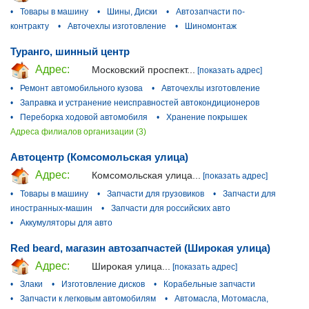
•
Товары в машину
•
Шины, Диски
•
Автозапчасти по-
контракту
•
Авточехлы изготовление
•
Шиномонтаж
Туранго, шинный центр
Адрес:
Московский проспект...
[показать адрес]
•
Ремонт автомобильного кузова
•
Авточехлы изготовление
•
Заправка и устранение неисправностей автокондиционеров
•
Переборка ходовой автомобиля
•
Хранение покрышек
Адреса филиалов организации (3)
Автоцентр (Комсомольская улица)
Адрес:
Комсомольская улица...
[показать адрес]
•
Товары в машину
•
Запчасти для грузовиков
•
Запчасти для
иностранных-машин
•
Запчасти для российских авто
•
Аккумуляторы для авто
Red beard, магазин автозапчастей (Широкая улица)
Адрес:
Широкая улица...
[показать адрес]
•
Злаки
•
Изготовление дисков
•
Корабельные запчасти
•
Запчасти к легковым автомобилям
•
Автомасла, Мотомасла,