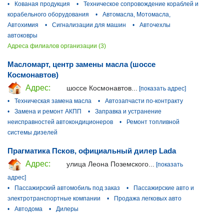
•
Кованая продукция
•
Техническое сопровождение кораблей и
корабельного оборудования
•
Автомасла, Мотомасла,
Автохимия
•
Сигнализации для машин
•
Авточехлы
автоковры
Адреса филиалов организации (3)
Масломарт, центр замены масла (шоссе
Космонавтов)
Адрес:
шоссе Космонавтов...
[показать адрес]
•
Техническая замена масла
•
Автозапчасти по-контракту
•
Замена и ремонт АКПП
•
Заправка и устранение
неисправностей автокондиционеров
•
Ремонт топливной
системы дизелей
Прагматика Псков, официальный дилер Lada
Адрес:
улица Леона Поземского...
[показать
адрес]
•
Пассажирский автомобиль под заказ
•
Пассажирские авто и
электротранспортные компании
•
Продажа легковых авто
•
Автодома
•
Дилеры