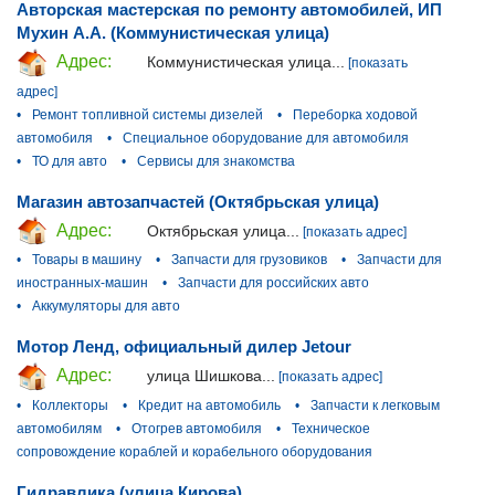
Авторская мастерская по ремонту автомобилей, ИП
Мухин А.А. (Коммунистическая улица)
Адрес:
Коммунистическая улица...
[показать
адрес]
•
Ремонт топливной системы дизелей
•
Переборка ходовой
автомобиля
•
Специальное оборудование для автомобиля
•
ТО для авто
•
Сервисы для знакомства
Магазин автозапчастей (Октябрьская улица)
Адрес:
Октябрьская улица...
[показать адрес]
•
Товары в машину
•
Запчасти для грузовиков
•
Запчасти для
иностранных-машин
•
Запчасти для российских авто
•
Аккумуляторы для авто
Мотор Ленд, официальный дилер Jetour
Адрес:
улица Шишкова...
[показать адрес]
•
Коллекторы
•
Кредит на автомобиль
•
Запчасти к легковым
автомобилям
•
Отогрев автомобиля
•
Техническое
сопровождение кораблей и корабельного оборудования
Гидравлика (улица Кирова)