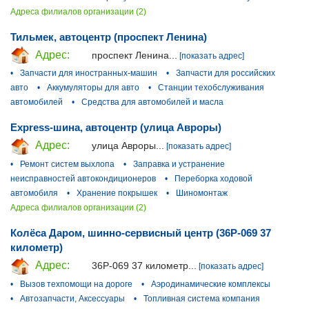
Адреса филиалов организации (2)
Тильмек, автоцентр (проспект Ленина)
Адрес:
проспект Ленина...
[показать адрес]
•
Запчасти для иностранных-машин
•
Запчасти для российских
авто
•
Аккумуляторы для авто
•
Станции техобслуживания
автомобилей
•
Средства для автомобилей и масла
Express-шина, автоцентр (улица Авроры)
Адрес:
улица Авроры...
[показать адрес]
•
Ремонт систем выхлопа
•
Заправка и устранение
неисправностей автокондиционеров
•
Переборка ходовой
автомобиля
•
Хранение покрышек
•
Шиномонтаж
Адреса филиалов организации (2)
Колёса Даром, шинно-сервисный центр (36Р-069 37
километр)
Адрес:
36Р-069 37 километр...
[показать адрес]
•
Вызов техпомощи на дороге
•
Аэродинамические комплексы
•
Автозапчасти, Аксессуары
•
Топливная система компания