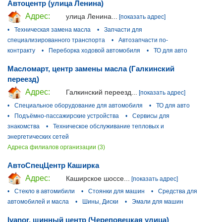
Автоцентр (улица Ленина)
Адрес:
улица Ленина...
[показать адрес]
•
Техническая замена масла
•
Запчасти для
специализированного транспорта
•
Автозапчасти по-
контракту
•
Переборка ходовой автомобиля
•
ТО для авто
Масломарт, центр замены масла (Галкинский
переезд)
Адрес:
Галкинский переезд...
[показать адрес]
•
Специальное оборудование для автомобиля
•
ТО для авто
•
Подъёмно-пассажирские устройства
•
Сервисы для
знакомства
•
Техническое обслуживание тепловых и
энергетических сетей
Адреса филиалов организации (3)
АвтоСпецЦентр Каширка
Адрес:
Каширское шоссе...
[показать адрес]
•
Стекло в автомибили
•
Стоянки для машин
•
Средства для
автомобилей и масла
•
Шины, Диски
•
Эмали для машин
Ivanor, шинный центр (Череповецкая улица)