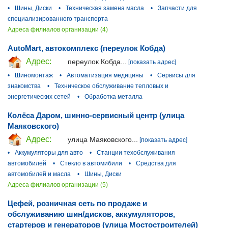
•
Шины, Диски
•
Техническая замена масла
•
Запчасти для
специализированного транспорта
Адреса филиалов организации (4)
AutoMart, автокомплекс (переулок Кобда)
Адрес:
переулок Кобда...
[показать адрес]
•
Шиномонтаж
•
Автоматизация медицины
•
Сервисы для
знакомства
•
Техническое обслуживание тепловых и
энергетических сетей
•
Обработка металла
Колёса Даром, шинно-сервисный центр (улица
Маяковского)
Адрес:
улица Маяковского...
[показать адрес]
•
Аккумуляторы для авто
•
Станции техобслуживания
автомобилей
•
Стекло в автомибили
•
Средства для
автомобилей и масла
•
Шины, Диски
Адреса филиалов организации (5)
Цефей, розничная сеть по продаже и
обслуживанию шин/дисков, аккумуляторов,
стартеров и генераторов (улица Мостостроителей)