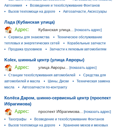
Автохимия
•
Возведение и техобслуживание Фонтанов
•
Вызов техпомощи на дороге
•
Автозапчасти, Аксессуары
Лада (Кубанская улица)
Адрес:
Кубанская улица...
[показать адрес]
•
Сервисы для знакомства
•
Техническое обслуживание
тепловых и энергетических сетей
•
Корабельные запчасти
•
Продажа грузовиков
•
Запчасти к легковым автомобилям
Kolex, шинный центр (улица Авроры)
Адрес:
улица Авроры...
[показать адрес]
•
Станции техобслуживания автомобилей
•
Средства для
автомобилей и масла
•
Шины, Диски
•
Техническая замена
масла
•
Автозапчасти по-контракту
Колёса Даром, шинно-сервисный центр (проспект
Ибрагимова)
Адрес:
проспект Ибрагимова...
[показать адрес]
•
Тахографы
•
Возведение и техобслуживание Фонтанов
•
Вызов техпомощи на дороге
•
Хранение мехов и меховых