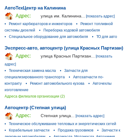
АвтоТехЦентр на Калинина
Адрес:
улица им. Калинина...
[показать адрес]
•
Ремонт карбюраторов и инжекторов
•
Ремонт топливной
системы дизелей
•
Переборка ходовой автомобиля
•
Специальное оборудование для автомобиля
•
ТО для авто
Экспресс-авто, автоцентр (улица Красных Партизан)
Адрес:
улица Красных Партизан...
[показать
адрес]
•
Техническая замена масла
•
Запчасти для
специализированного транспорта
•
Автозапчасти по-
контракту
•
Ремонт автомобильного кузова
•
Авточехлы
изготовление
Адреса филиалов организации (2)
Автоцентр (Степная улица)
Адрес:
Степная улица...
[показать адрес]
•
Техническое обслуживание тепловых и энергетических сетей
•
Корабельные запчасти
•
Продажа грузовиков
•
Запчасти к
легковым автомобилям
•
Автомасла, Мотомасла, Автохимия