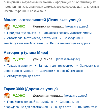
обширный и актуальный источник информации об организациях,
предприятиях, компаниях и фирмах, ведущих свою деятельность в
России, Украине и Казахстане.
Магазин автозапчастей (Ленинская улица)
Адрес:
Ленинская улица...
[показать адрес]
•
Продажа грузовиков
•
Запчасти к легковым автомобилям
•
Автомасла, Мотомасла, Автохимия
•
Возведение и
техобслуживание Фонтанов
•
Вызов техпомощи на дороге
Автоцентр (улица Мира)
Адрес:
улица Мира...
[показать адрес]
•
Товары в машину
•
Запчасти для грузовиков
•
Запчасти для
иностранных-машин
•
Запчасти для российских авто
•
Аккумуляторы для авто
Гараж 3000 (Дорожная улица)
Адрес:
Дорожная улица...
[показать адрес]
•
Переборка ходовой автомобиля
•
Специальное
оборудование для автомобиля
•
ТО для авто
•
Шиномонтаж