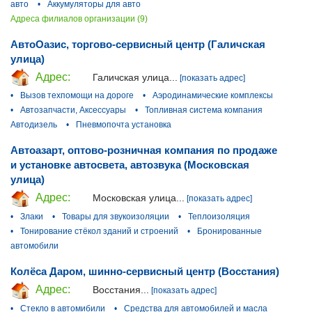
авто
•
Аккумуляторы для авто
Адреса филиалов организации (9)
АвтоОазис, торгово-сервисный центр (Галичская
улица)
Адрес:
Галичская улица...
[показать адрес]
•
Вызов техпомощи на дороге
•
Аэродинамические комплексы
•
Автозапчасти, Аксессуары
•
Топливная система компания
Автодизель
•
Пневмопочта установка
Автоазарт, оптово-розничная компания по продаже
и установке автосвета, автозвука (Московская
улица)
Адрес:
Московская улица...
[показать адрес]
•
Злаки
•
Товары для звукоизоляции
•
Теплоизоляция
•
Тонирование стёкол зданий и строений
•
Бронированные
автомобили
Колёса Даром, шинно-сервисный центр (Восстания)
Адрес:
Восстания...
[показать адрес]
•
Стекло в автомибили
•
Средства для автомобилей и масла