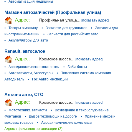
•
Автоматизация медицины
Магазин автозапчастей (Профильная улица)
Адрес:
Профильная улица...
[показать адрес]
•
Товары в машину
•
Запчасти для грузовиков
•
Запчасти для
иностранных-машин
•
Запчасти для российских авто
•
Аккумуляторы для авто
Renault, автосалон
Адрес:
Кромское шоссе...
[показать адрес]
•
Аэродинамические комплексы
•
Бэби-боксы
•
Автозапчасти, Аксессуары
•
Топливная система компания
Автодизель
•
Гос Аавто Инспекции
Альянс авто, СТО
Адрес:
Кромское шоссе...
[показать адрес]
•
Мототехника запчасти
•
Возведение и техобслуживание
Фонтанов
•
Вызов техпомощи на дороге
•
Хранение мехов и
меховых товаров
•
Аэродинамические комплексы
Адреса филиалов организации (2)