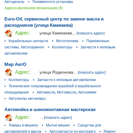
Автодизель
•
Пневмопочта установка
Адреса филиалов организации (8)
Euro-Oil, сервисный центр по замене масла и
расходников (улица Каммаева)
Адрес:
улица Каммаева...
[показать адрес]
•
Корабельные запчасти
•
Мототехника
•
Парковочные
системы, Автопаркинги
•
Коллекторы
•
Запчасти к легковым
автомобилям
Мир АвтО
Адрес:
улица Родионова...
[показать адрес]
•
Коллекторы
•
Запчасти к легковым автомобилям
•
Техническое сопровождение кораблей и корабельного
оборудования
•
Автомасла, Мотомасла, Автохимия
•
Авточехлы автоковры
Автомойка и шиномонтажная мастерская
Адрес:
...
[показать адрес]
•
Товары в машину
•
Мытьё машин
•
Средства для
автомобилей и масла
•
Автозапчасти по-контракту
•
Ремонт