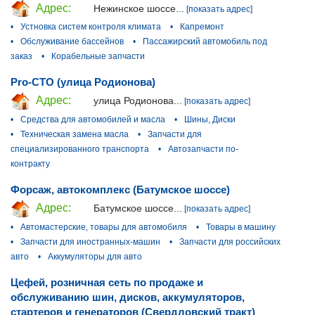
Адрес:
Нежинское шоссе...
[показать адрес]
•
Устновка систем контроля климата
•
Капремонт
•
Обслуживание бассейнов
•
Пассажирский автомобиль под
заказ
•
Корабельные запчасти
Pro-СТО (улица Родионова)
Адрес:
улица Родионова...
[показать адрес]
•
Средства для автомобилей и масла
•
Шины, Диски
•
Техническая замена масла
•
Запчасти для
специализированного транспорта
•
Автозапчасти по-
контракту
Форсаж, автокомплекс (Батумское шоссе)
Адрес:
Батумское шоссе...
[показать адрес]
•
Автомастерские, товары для автомобиля
•
Товары в машину
•
Запчасти для иностранных-машин
•
Запчасти для российских
авто
•
Аккумуляторы для авто
Цефей, розничная сеть по продаже и
обслуживанию шин, дисков, аккумуляторов,
стартеров и генераторов (Свердловский тракт)