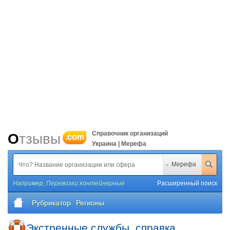
Справочник организаций
Отзывы
.com
Украина | Мерефа
Мерефа
Например,
Перевозки контейнерные
Расширенный поиск
Рубрикатор
Регионы
Экстренные службы, справка,