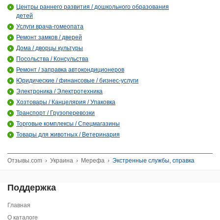
Центры раннего развития / дошкольного образования
детей
Услуги врача-гомеопата
Ремонт замков / дверей
Дома / дворцы культуры
Посольства / Консульства
Ремонт / заправка автокондиционеров
Юридические / финансовые / бизнес-услуги
Электроника / Электротехника
Хозтовары / Канцелярия / Упаковка
Транспорт / Грузоперевозки
Торговые комплексы / Спецмагазины
Товары для животных / Ветеринария
Отзывы.com
›
Украина
›
Мерефа
›
Экстренные службы, справка
Поддержка
Главная
О каталоге