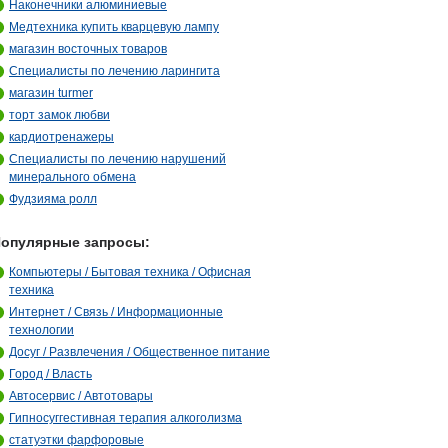
Наконечники алюминиевые
Медтехника купить кварцевую лампу
магазин восточных товаров
Специалисты по лечению ларингита
магазин turmer
торт замок любви
кардиотренажеры
Специалисты по лечению нарушений
минерального обмена
Фудзияма ролл
опулярные запросы:
Компьютеры / Бытовая техника / Офисная
техника
Интернет / Связь / Информационные
технологии
Досуг / Развлечения / Общественное питание
Город / Власть
Автосервис / Автотовары
Гипносуггестивная терапия алкоголизма
статуэтки фарфоровые