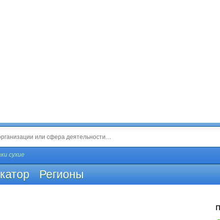
ки сухие
катор
Регионы
П