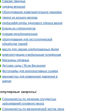
Смазки твердые
одежда вязаная
Оборудование измельчительное пищевое
творог из козьего молока
гербалайф клубы здорового образа жизни
Блюда из субпродуктов
плашки резьбонарезные
оборудования для гистологической
обработки тканей
масло для смазки хлебопекарных форм
комплектующие к мобильным телефонам
Магазины обувные
Детские сады / Ясли Весенняя
Фотографы для корпоративных съемок
манометры для измерения давления в
шинах
опулярные запросы:
Специалисты по лечению сосудистых
заболеваний головного мозга
Специалисты по механической чистке лица