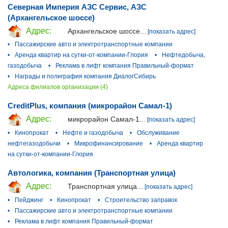
Северная Империя АЗС Сервис, АЗС
(Архангельское шоссе)
Адрес:
Архангельское шоссе...
[показать адрес]
•
Пассажирские авто и электротранспортные компании
•
Аренда квартир на сутки-от-компании-Глория
•
Нефтедобыча,
газодобыча
•
Реклама в лифт компания Правильный-формат
•
Награды и полиграфия компания ДиалогСибирь
Адреса филиалов организации (4)
CreditPlus, компания (микрорайон Самал-1)
Адрес:
микрорайон Самал-1...
[показать адрес]
•
Кинопрокат
•
Нефте и газодобыча
•
Обслуживание
нефтегазодобычи
•
Микрофинансирование
•
Аренда квартир
на сутки-от-компании-Глория
Автологика, компания (Транспортная улица)
Адрес:
Транспортная улица...
[показать адрес]
•
Пейджинг
•
Кинопрокат
•
Строительство заправок
•
Пассажирские авто и электротранспортные компании
•
Реклама в лифт компания Правильный-формат