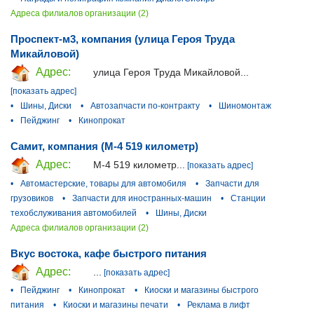
Адреса филиалов организации (2)
Проспект-м3, компания (улица Героя Труда
Микайловой)
Адрес:
улица Героя Труда Микайловой...
[показать адрес]
•
Шины, Диски
•
Автозапчасти по-контракту
•
Шиномонтаж
•
Пейджинг
•
Кинопрокат
Самит, компания (М-4 519 километр)
Адрес:
М-4 519 километр...
[показать адрес]
•
Автомастерские, товары для автомобиля
•
Запчасти для
грузовиков
•
Запчасти для иностранных-машин
•
Станции
техобслуживания автомобилей
•
Шины, Диски
Адреса филиалов организации (2)
Вкус востока, кафе быстрого питания
Адрес:
...
[показать адрес]
•
Пейджинг
•
Кинопрокат
•
Киоски и магазины быстрого
питания
•
Киоски и магазины печати
•
Реклама в лифт