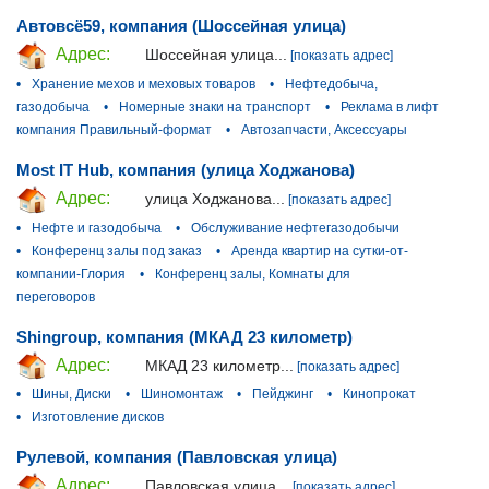
Автовсё59, компания (Шоссейная улица)
Адрес:
Шоссейная улица...
[показать адрес]
•
Хранение мехов и меховых товаров
•
Нефтедобыча,
газодобыча
•
Номерные знаки на транспорт
•
Реклама в лифт
компания Правильный-формат
•
Автозапчасти, Аксессуары
Most IT Hub, компания (улица Ходжанова)
Адрес:
улица Ходжанова...
[показать адрес]
•
Нефте и газодобыча
•
Обслуживание нефтегазодобычи
•
Конференц залы под заказ
•
Аренда квартир на сутки-от-
компании-Глория
•
Конференц залы, Комнаты для
переговоров
Shingroup, компания (МКАД 23 километр)
Адрес:
МКАД 23 километр...
[показать адрес]
•
Шины, Диски
•
Шиномонтаж
•
Пейджинг
•
Кинопрокат
•
Изготовление дисков
Рулевой, компания (Павловская улица)
Адрес:
Павловская улица...
[показать адрес]