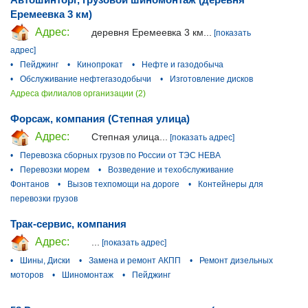
Еремеевка 3 км)
Адрес:
деревня Еремеевка 3 км...
[показать
адрес]
•
Пейджинг
•
Кинопрокат
•
Нефте и газодобыча
•
Обслуживание нефтегазодобычи
•
Изготовление дисков
Адреса филиалов организации (2)
Форсаж, компания (Степная улица)
Адрес:
Степная улица...
[показать адрес]
•
Перевозка сборных грузов по России от ТЭС НЕВА
•
Перевозки морем
•
Возведение и техобслуживание
Фонтанов
•
Вызов техпомощи на дороге
•
Контейнеры для
перевозки грузов
Трак-сервис, компания
Адрес:
...
[показать адрес]
•
Шины, Диски
•
Замена и ремонт АКПП
•
Ремонт дизельных
моторов
•
Шиномонтаж
•
Пейджинг