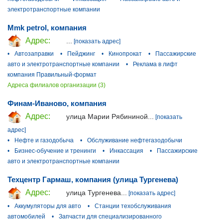
электротранспортные компании
Mmk petrol, компания
Адрес:
...
[показать адрес]
•
Автозаправки
•
Пейджинг
•
Кинопрокат
•
Пассажирские
авто и электротранспортные компании
•
Реклама в лифт
компания Правильный-формат
Адреса филиалов организации (3)
Финам-Иваново, компания
Адрес:
улица Марии Рябининой...
[показать
адрес]
•
Нефте и газодобыча
•
Обслуживание нефтегазодобычи
•
Бизнес-обучение и тренинги
•
Инкассация
•
Пассажирские
авто и электротранспортные компании
Техцентр Гармаш, компания (улица Тургенева)
Адрес:
улица Тургенева...
[показать адрес]
•
Аккумуляторы для авто
•
Станции техобслуживания
автомобилей
•
Запчасти для специализированного