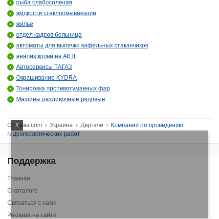
рыба слабосоленая
жидкости стеклоомывающие
жилье
отдел кадров больница
автоматы для выпечки вафельных стаканчиков
анализ крови на АКТГ
Автосервисы ТАГАЗ
Окрашивание KYDRA
Тонировка противотуманных фар
Машины разливочные рядовые
X
Отзывы.com
›
Украина
›
Дергачи
›
Компании по проведению
гидрогеологических работ
Поддержка
Главная
О каталоге
Связаться с нами
Реклама на сайте