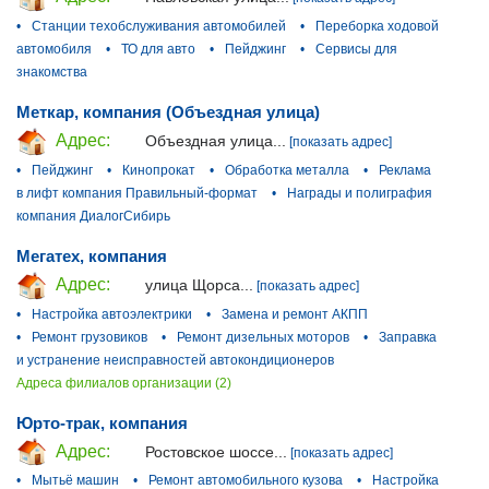
•
Станции техобслуживания автомобилей
•
Переборка ходовой
автомобиля
•
ТО для авто
•
Пейджинг
•
Сервисы для
знакомства
Меткар, компания (Объездная улица)
Адрес:
Объездная улица...
[показать адрес]
•
Пейджинг
•
Кинопрокат
•
Обработка металла
•
Реклама
в лифт компания Правильный-формат
•
Награды и полиграфия
компания ДиалогСибирь
Мегатех, компания
Адрес:
улица Щорса...
[показать адрес]
•
Настройка автоэлектрики
•
Замена и ремонт АКПП
•
Ремонт грузовиков
•
Ремонт дизельных моторов
•
Заправка
и устранение неисправностей автокондиционеров
Адреса филиалов организации (2)
Юрто-трак, компания
Адрес:
Ростовское шоссе...
[показать адрес]
•
Мытьё машин
•
Ремонт автомобильного кузова
•
Настройка