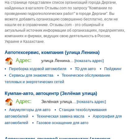
На странице представлен список организаций города Дергачи,
найденных в каталоге Отзывы.com по запросу "Компании по
проведению гидрогеологических работ" в городе Дергачи". Вы
можете добавить организацию совершенно бесплатно, если не
нашли ее в справочнике. Отзывы.com - это обширный и
актуальный источник информации об организациях, предприятиях,
компаниях и фирмах, ведущих свою деятельность в России,
Украине и Казахстане.
Автотехсервис, компания (улица Ленина)
Адрес:
улица Ленина...
[показать адрес]
•
Переборка ходовой автомобиля
•
ТО для авто
•
Пейджинг
•
Сервисы для знакомства
•
Техническое обслуживание
тепловых и энергетических сетей
Кумпан-авто, автоцентр (Зелёная улица)
Адрес:
Зелёная улица...
[показать адрес]
•
Аккумуляторы для авто
•
Станции техобслуживания
автомобилей
•
Техническая замена масла
•
Аэрография для
автомобилей
•
Газовое оснащение для авто
Автошинторг, грузовой шиномонтаж (деревня