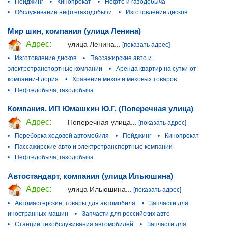
•
Пейджинг
•
Кинопрокат
•
Нефте и газодобыча
•
Обслуживание нефтегазодобычи
•
Изготовление дисков
Мир шин, компания (улица Ленина)
Адрес:
улица Ленина...
[показать адрес]
•
Изготовление дисков
•
Пассажирские авто и
электротранспортные компании
•
Аренда квартир на сутки-от-
компании-Глория
•
Хранение мехов и меховых товаров
•
Нефтедобыча, газодобыча
Компания, ИП Юмашкин Ю.Г. (Поперечная улица)
Адрес:
Поперечная улица...
[показать адрес]
•
Переборка ходовой автомобиля
•
Пейджинг
•
Кинопрокат
•
Пассажирские авто и электротранспортные компании
•
Нефтедобыча, газодобыча
Автостандарт, компания (улица Ильюшина)
Адрес:
улица Ильюшина...
[показать адрес]
•
Автомастерские, товары для автомобиля
•
Запчасти для
иностранных-машин
•
Запчасти для российских авто
•
Станции техобслуживания автомобилей
•
Запчасти для