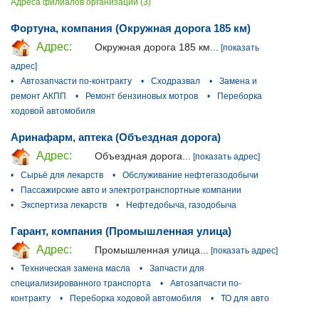
Адреса филиалов организации (3)
Фортуна, компания (Окружная дорога 185 км)
Адрес:
Окружная дорога 185 км...
[показать
адрес]
•
Автозапчасти по-контракту
•
Сходразвал
•
Замена и
ремонт АКПП
•
Ремонт бензиновых мотров
•
Переборка
ходовой автомобиля
Аринафарм, аптека (Объездная дорога)
Адрес:
Объездная дорога...
[показать адрес]
•
Сырьё для лекарств
•
Обслуживание нефтегазодобычи
•
Пассажирские авто и электротранспортные компании
•
Экспертиза лекарств
•
Нефтедобыча, газодобыча
Гарант, компания (Промышленная улица)
Адрес:
Промышленная улица...
[показать адрес]
•
Техническая замена масла
•
Запчасти для
специализированного транспорта
•
Автозапчасти по-
контракту
•
Переборка ходовой автомобиля
•
ТО для авто