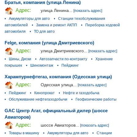
Братья, компания (улица Ленина)
Адрес:
улица Ленина...
[показать адрес]
•
Аккумуляторы для авто
•
Станции техобслуживания
автомобилей
•
Замена и ремонт АКПП
•
Переборка ходовой
автомобиля
•
ТО для авто
Felge, компания (улица Дмитриевского)
Адрес:
улица Дмитриевского...
[показать адрес]
•
Шины, Диски
•
Автозапчасти по-контракту
•
Хранение
покрышек
•
Шиномонтаж
•
Пейджинг
Харампурнефтегаз, компания (Одесская улица)
Адрес:
Одесская улица...
[показать адрес]
•
Пейджинг
•
Кинопрокат
•
Нефте и газодобыча
•
Обслуживание нефтегазодобычи
•
Геофизические работы
GAC Центр Агат, официальный дилер (шоссе
Авиаторов)
Адрес:
шоссе Авиаторов...
[показать адрес]
•
Товары в машину
•
Аккумуляторы для авто
•
Станции