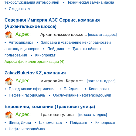
техобслуживания автомобилей
•
Техническая замена масла
•
Сходразвал
Северная Империя АЗС Сервис, компания
(Архангельское шоссе)
Адрес:
Архангельское шоссе...
[показать адрес]
•
Автозаправки
•
Заправка и устранение неисправностей
автокондиционеров
•
Пейджинг
•
Туалеты общего
пользования
•
Кинопрокат
Адреса филиалов организации (4)
ZakazBuketov.KZ, компания
Адрес:
микрорайон Керемет...
[показать адрес]
•
Праздничное оформление
•
Пейджинг
•
Кинопрокат
•
Нефте и газодобыча
•
Обслуживание нефтегазодобычи
Еврошины, компания (Трактовая улица)
Адрес:
Трактовая улица...
[показать адрес]
•
Шины, Диски
•
Шиномонтаж
•
Пейджинг
•
Кинопрокат
•
Нефте и газодобыча