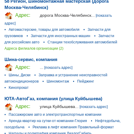
58 Регион, шиномонтажная мастерская (дорога
Москва-Челябинск)
Адрес:
дорога Москва-Челябинск...
[показать
адрес]
•
Автомастерские, товары для автомобиля
•
Запчасти для
грузовиков
•
Запчасти для иностранных-машин
•
Запчасти
для российских авто
•
Станции техобслуживания автомобилей
Адреса филиалов организации (2)
Шина-сервис, компания
Адрес:
...
[показать адрес]
•
Шины, Диски
•
Заправка и устранение неисправностей
автокондиционеров
•
Шиномонтаж
•
Пейджинг
•
Кинопрокат
ЮТА-АвтоГаз, компания (улица Куйбышева)
Адрес:
улица Куйбышева...
[показать адрес]
•
Пассажирские авто и электротранспортные компании
•
Аренда квартир на сутки-от-компании-Глория
•
Нефтедобыча,
газодобыча
•
Реклама в лифт компания Правильный-формат
•
Награды и полиграфия компания ДиалогСибирь