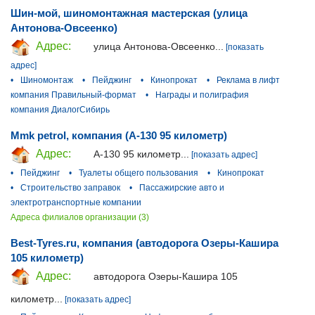
Шин-мой, шиномонтажная мастерская (улица
Антонова-Овсеенко)
Адрес:
улица Антонова-Овсеенко...
[показать
адрес]
•
Шиномонтаж
•
Пейджинг
•
Кинопрокат
•
Реклама в лифт
компания Правильный-формат
•
Награды и полиграфия
компания ДиалогСибирь
Mmk petrol, компания (А-130 95 километр)
Адрес:
А-130 95 километр...
[показать адрес]
•
Пейджинг
•
Туалеты общего пользования
•
Кинопрокат
•
Строительство заправок
•
Пассажирские авто и
электротранспортные компании
Адреса филиалов организации (3)
Best-Tyres.ru, компания (автодорога Озеры-Кашира
105 километр)
Адрес:
автодорога Озеры-Кашира 105
километр...
[показать адрес]