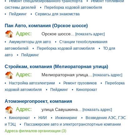
•
Ремонт спецализированного транспорта
•
Ремонт топливной
системы дизелей
•
Переборка ходовой автомобиля
•
Пейджинг
•
Сервисы для знакомства
Пан Авто, компания (Орское шоссе)
Адрес:
Орское шоссе...
[показать адрес]
•
Аккумуляторы для авто
•
Станции техобслуживания
автомобилей
•
Переборка ходовой автомобиля
•
ТО для
авто
•
Пейджинг
Стройкам, компания (Мелиораторная улица)
Адрес:
Мелиораторная улица...
[показать адрес]
•
Настройка автоэлектрики
•
Ремонт грузовиков
•
Переборка
ходовой автомобиля
•
Пейджинг
•
Кинопрокат
Атомэнергопроект, компания
Адрес:
улица Савушкина...
[показать адрес]
•
Кинопрокат
•
НИИ
•
Инжиниринг
•
Возведение АЭС, ГЭС
и ТЭЦ
•
Пассажирские авто и электротранспортные компании
Адреса филиалов организации (3)