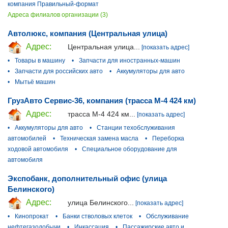
компания Правильный-формат
Адреса филиалов организации (3)
Автолюкс, компания (Центральная улица)
Адрес:
Центральная улица...
[показать адрес]
•
Товары в машину
•
Запчасти для иностранных-машин
•
Запчасти для российских авто
•
Аккумуляторы для авто
•
Мытьё машин
ГрузАвто Сервис-36, компания (трасса М-4 424 км)
Адрес:
трасса М-4 424 км...
[показать адрес]
•
Аккумуляторы для авто
•
Станции техобслуживания
автомобилей
•
Техническая замена масла
•
Переборка
ходовой автомобиля
•
Специальное оборудование для
автомобиля
Экспобанк, дополнительный офис (улица
Белинского)
Адрес:
улица Белинского...
[показать адрес]
•
Кинопрокат
•
Банки стволовых клеток
•
Обслуживание
нефтегазодобычи
•
Инкассация
•
Пассажирские авто и