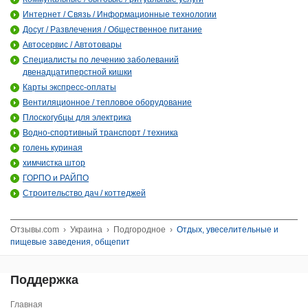
Интернет / Связь / Информационные технологии
Досуг / Развлечения / Общественное питание
Автосервис / Автотовары
Специалисты по лечению заболеваний
двенадцатиперстной кишки
Карты экспресс-оплаты
Вентиляционное / тепловое оборудование
Плоскогубцы для электрика
Водно-спортивный транспорт / техника
голень куриная
химчистка штор
ГОРПО и РАЙПО
Строительство дач / коттеджей
Отзывы.com
›
Украина
›
Подгородное
›
Отдых, увеселительные и
пищевые заведения, общепит
Поддержка
Главная