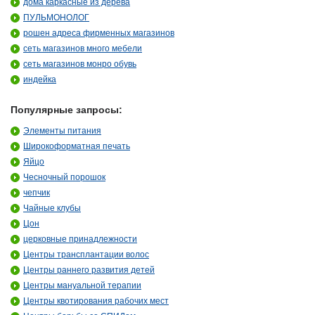
дома каркасные из дерева
ПУЛЬМОНОЛОГ
рошен адреса фирменных магазинов
сеть магазинов много мебели
сеть магазинов монро обувь
индейка
Популярные запросы:
Элементы питания
Широкоформатная печать
Яйцо
Чесночный порошок
чепчик
Чайные клубы
Цон
церковные принадлежности
Центры трансплантации волос
Центры раннего развития детей
Центры мануальной терапии
Центры квотирования рабочих мест