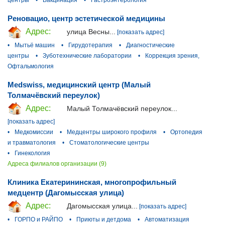
Реновацио, центр эстетической медицины
Адрес:
улица Весны...
[показать адрес]
•
Мытьё машин
•
Гирудотерапия
•
Диагностические
центры
•
Зуботехнические лаборатории
•
Коррекция зрения,
Офтальмология
Medswiss, медицинский центр (Малый
Толмачёвский переулок)
Адрес:
Малый Толмачёвский переулок...
[показать адрес]
•
Медкомиссии
•
Медцентры широкого профиля
•
Ортопедия
и травматология
•
Стоматологические центры
•
Гинекология
Адреса филиалов организации (9)
Клиника Екатерининская, многопрофильный
медцентр (Дагомысская улица)
Адрес:
Дагомысская улица...
[показать адрес]
•
ГОРПО и РАЙПО
•
Приюты и детдома
•
Автоматизация