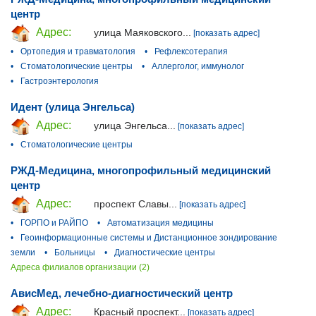
центр
Адрес:
улица Маяковского...
[показать адрес]
•
Ортопедия и травматология
•
Рефлексотерапия
•
Стоматологические центры
•
Аллерголог, иммунолог
•
Гастроэнтерология
Идент (улица Энгельса)
Адрес:
улица Энгельса...
[показать адрес]
•
Стоматологические центры
РЖД-Медицина, многопрофильный медицинский
центр
Адрес:
проспект Славы...
[показать адрес]
•
ГОРПО и РАЙПО
•
Автоматизация медицины
•
Геоинформационные системы и Дистанционное зондирование
земли
•
Больницы
•
Диагностические центры
Адреса филиалов организации (2)
АвисМед, лечебно-диагностический центр
Адрес:
Красный проспект...
[показать адрес]