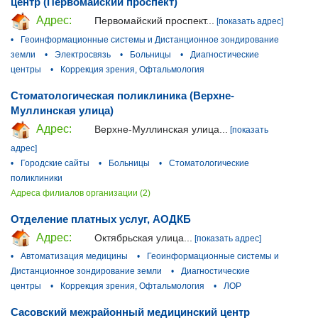
центр (Первомайский проспект)
Адрес:
Первомайский проспект...
[показать адрес]
•
Геоинформационные системы и Дистанционное зондирование
земли
•
Электросвязь
•
Больницы
•
Диагностические
центры
•
Коррекция зрения, Офтальмология
Стоматологическая поликлиника (Верхне-
Муллинская улица)
Адрес:
Верхне-Муллинская улица...
[показать
адрес]
•
Городские сайты
•
Больницы
•
Стоматологические
поликлиники
Адреса филиалов организации (2)
Отделение платных услуг, АОДКБ
Адрес:
Октябрьская улица...
[показать адрес]
•
Автоматизация медицины
•
Геоинформационные системы и
Дистанционное зондирование земли
•
Диагностические
центры
•
Коррекция зрения, Офтальмология
•
ЛОР
Сасовский межрайонный медицинский центр