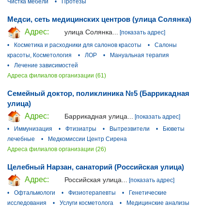
Чистка мебели
•
Протезы
Медси, сеть медицинских центров (улица Солянка)
Адрес:
улица Солянка...
[показать адрес]
•
Косметика и расходники для салонов красоты
•
Салоны
красоты, Косметология
•
ЛОР
•
Мануальная терапия
•
Лечение зависимостей
Адреса филиалов организации (61)
Семейный доктор, поликлиника №5 (Баррикадная
улица)
Адрес:
Баррикадная улица...
[показать адрес]
•
Иммунизация
•
Фтизиатры
•
Вытрезвители
•
Бюветы
лечебные
•
Медкомиссии Центр Сирена
Адреса филиалов организации (26)
Целебный Нарзан, санаторий (Российская улица)
Адрес:
Российская улица...
[показать адрес]
•
Офтальмологи
•
Физиотерапевты
•
Генетические
исследования
•
Услуги косметолога
•
Медицинские анализы