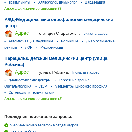
•
Травмпункты
•
Аллерголог, иммунолог
•
Вакцинация
Адреса филиалов организации (8)
РЖД-Медицина, многопрофильный медицинский
центр
Адрес:
станция Старатель...
[показать адрес]
•
Автоматизация медицины
•
Больницы
•
Диагностические
центры
•
ЛОР
•
Медкомиссии
Парацельs, детский медицинский центр (улица
Рябкина)
Адрес:
улица Рябкина...
[показать адрес]
•
Диагностические центры
•
Коррекция зрения,
Офтальмология
•
ЛОР
•
Медцентры широкого профиля
•
Ортопедия и травматология
Адреса филиалов организации (3)
Последние поисковые запросы:
сбербанк номер телефона отдел кадров
ооо водолей и к