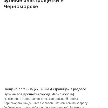
зубные электрощетки в
Черноморске
Найдено организаций:
78
на
4
страницах в разделе
[зубные электрощетки города Черноморска].
На странице представлен список организаций города
Черноморска, найденных в каталоге Отзывы.com по запросу
"зубные электрощетки" в городе Черноморске". Вы можете