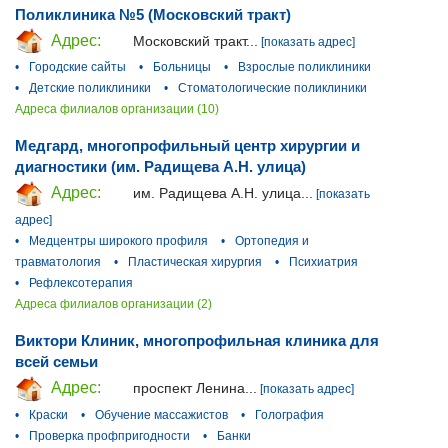
Поликлиника №5 (Московский тракт)
Адрес:
Московский тракт...
[показать адрес]
•
Городские сайты
•
Больницы
•
Взрослые поликлиники
•
Детские поликлиники
•
Стоматологические поликлиники
Адреса филиалов организации (10)
Медгард, многопрофильный центр хирургии и
диагностики (им. Радищева А.Н. улица)
Адрес:
им. Радищева А.Н. улица...
[показать
адрес]
•
Медцентры широкого профиля
•
Ортопедия и
травматология
•
Пластическая хирургия
•
Психиатрия
•
Рефлексотерапия
Адреса филиалов организации (2)
Виктори Клиник, многопрофильная клиника для
всей семьи
Адрес:
проспект Ленина...
[показать адрес]
•
Краски
•
Обучение массажистов
•
Голография
•
Проверка профпригодности
•
Банки