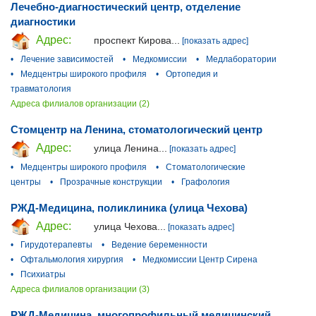
Лечебно-диагностический центр, отделение
диагностики
Адрес:
проспект Кирова...
[показать адрес]
•
Лечение зависимостей
•
Медкомиссии
•
Медлаборатории
•
Медцентры широкого профиля
•
Ортопедия и
травматология
Адреса филиалов организации (2)
Стомцентр на Ленина, стоматологический центр
Адрес:
улица Ленина...
[показать адрес]
•
Медцентры широкого профиля
•
Стоматологические
центры
•
Прозрачные конструкции
•
Графология
РЖД-Медицина, поликлиника (улица Чехова)
Адрес:
улица Чехова...
[показать адрес]
•
Гирудотерапевты
•
Ведение беременности
•
Офтальмология хирургия
•
Медкомиссии Центр Сирена
•
Психиатры
Адреса филиалов организации (3)
РЖД-Медицина, многопрофильный медицинский