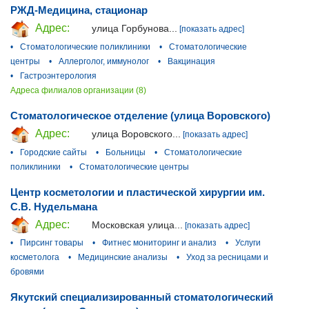
РЖД-Медицина, стационар
Адрес:
улица Горбунова...
[показать адрес]
•
Стоматологические поликлиники
•
Стоматологические
центры
•
Аллерголог, иммунолог
•
Вакцинация
•
Гастроэнтерология
Адреса филиалов организации (8)
Стоматологическое отделение (улица Воровского)
Адрес:
улица Воровского...
[показать адрес]
•
Городские сайты
•
Больницы
•
Стоматологические
поликлиники
•
Стоматологические центры
Центр косметологии и пластической хирургии им.
С.В. Нудельмана
Адрес:
Московская улица...
[показать адрес]
•
Пирсинг товары
•
Фитнес мониторинг и анализ
•
Услуги
косметолога
•
Медицинские анализы
•
Уход за ресницами и
бровями
Якутский специализированный стоматологический