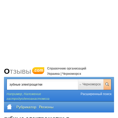
Справочник организаций
Отзывы
.com
Украина | Черноморск
Черноморск
Например,
Наложение
Расширенный поиск
гастродуоденоанастомоза
Рубрикатор
Регионы