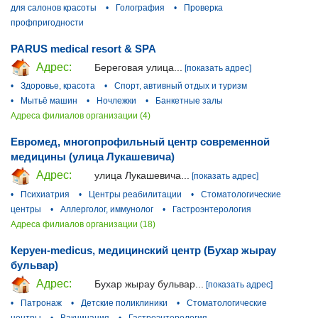
для салонов красоты
•
Голография
•
Проверка
профпригодности
PARUS medical resort & SPA
Адрес:
Береговая улица...
[показать адрес]
•
Здоровье, красота
•
Спорт, автивный отдых и туризм
•
Мытьё машин
•
Ночлежки
•
Банкетные залы
Адреса филиалов организации (4)
Евромед, многопрофильный центр современной
медицины (улица Лукашевича)
Адрес:
улица Лукашевича...
[показать адрес]
•
Психиатрия
•
Центры реабилитации
•
Стоматологические
центры
•
Аллерголог, иммунолог
•
Гастроэнтерология
Адреса филиалов организации (18)
Керуен-medicus, медицинский центр (Бухар жырау
бульвар)
Адрес:
Бухар жырау бульвар...
[показать адрес]
•
Патронаж
•
Детские поликлиники
•
Стоматологические
центры
•
Вакцинация
•
Гастроэнтерология