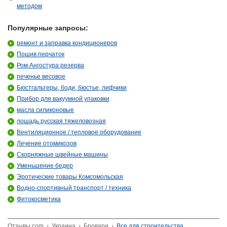
методом
Популярные запросы:
ремонт и заправка кондиционеров
Пошив перчаток
Ром Ангостура резерва
печенье весовое
Бюстгальтеры, боди, бюстье, лифчики
Прибор для вакуумной упаковки
масла силиконовые
лошадь русская тяжеловозная
Вентиляционное / тепловое оборудование
Лечение отомикозов
Скорняжные швейные машины
Уменьшение бедер
Эротические товары Комсомольская
Водно-спортивный транспорт / техника
Фитокосметика
Отзывы.com
›
Украина
›
Бровари
›
Все для строительства,