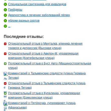
Сертификация
•
Специальная оценка условий труда
•
Страхование
Специальная сантехника для инвалидов
•
Таможенный бумагооборот
•
Управленческий консалтинг
•
Грейдеры
Факторинг
•
Финансовый консалтинг
•
Фитнес мониторинг и анализ
Диагностика и лечение заболеваний лёгких
•
Фулфилмент
•
Центры обзвона
•
Экологическая оценка
•
Экспертиза авиационных происшествий
•
Экспертиза лекарств
•
яблоки разных сортов
Экспертиза проектной документации
•
Экспертиза промышленной
...
безопасности
•
Экспертиза товаров
•
Энергетический аудит
•
Юридические услуги
•
Юриспруденция
•
Последние отзывы:
Отрицательный отзыв о Менталка, клиника лечения
тревоги и депрессии (Высокая улица)
Отрицательный отзыв о Авилон-М, управляющая
компания (Коктебельская улица)
Положительный отзыв о Буст Авто (Машиностроительная
улица)
Комментарий о Тальменские сладости (улица Германа
Титова)
Отрицательный отзыв о Тальменские сладости (улица
Германа Титова)
Положительный отзыв о Купелинка, управляющая
компания (Ермолинская улица)
Комментарий о Пятёрочка, супермаркет (улица
Афанасьева)