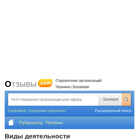
Справочник организаций
Отзывы
.com
Украина | Бровари
Бровари
Например,
слесарные верстаки
Расширенный поиск
Рубрикатор
Регионы
Виды деятельности