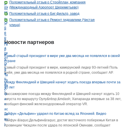
Положительный отзыв о Стройплан, компания
(Международный Аэропорт Шереметьево)
Положительный отзыв о Биг фильтр, завод
Положительный отзыв о Ремонт гидравлики (Чистая
улица)
Новости партнеров
Самый старый президент в мире уже два месяца не появлялся в своей
стране
Самый старый президент в мире, камерунский лидер 93-летний Поль
Бийя, уже два месяца не появлялся в родной стране, сообщает AP.
Между Финляндией и Швецией начнут ходить поезда впервые почти за
40 лет
Пассажирские поезда между Финляндией и Швецией начнут ходить 10
августа по маршруту Оулу&nbsp;&mdash; Хапаранда впервые за 38 лет,
сообщил финский железнодорожный оператор VR.
Тайфун «Дельфин» ударил по Китаю вслед за Японией. Видео
Тайфун &laquo;Дельфин&raquo; достиг восточного побережья Китая в
провинции Чжэцзян после удара по японской Окинаве, сообщает