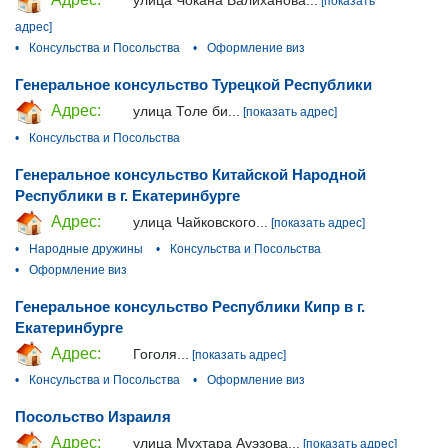
улица Чокана Валиханова...
[показать
адрес]
•
Консульства и Посольства
•
Оформление виз
Генеральное консульство Турецкой Республики
Адрес:
улица Толе би...
[показать адрес]
•
Консульства и Посольства
Генеральное консульство Китайской Народной
Республики в г. Екатеринбурге
Адрес:
улица Чайковского...
[показать адрес]
•
Народные дружины
•
Консульства и Посольства
•
Оформление виз
Генеральное консульство Республики Кипр в г.
Екатеринбурге
Адрес:
Гоголя...
[показать адрес]
•
Консульства и Посольства
•
Оформление виз
Посольство Израиля
Адрес:
улица Мухтара Ауэзова...
[показать адрес]