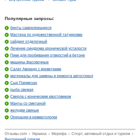
Популярные запросы:
бинты самоклеющиеся
Мастера по художественной татуировке
сайдинг отделочный
Лечение синдрома хронической усталости
Пики для пробивания отверстий в бетоне
машины фасовочные
Салат Авокадо с креветками
материалы для замены и ремонта автостекол
Сыр Пармезан
рыба свежая
Сверла с коническим хвостовиком
Манты со сметаной
желудки свиные
Операции в ревматологии
Отзывы.com
›
Украина
›
Мерефа
›
Спорт, автивный отдых и туризм
›
Внутренний туризм