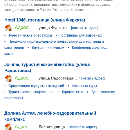
об организациях, предприятиях, компаниях и фирмах, ведущих
свою деятельность в России, Украине и Казахстане.
Hotel 1946, гостиница (улица Фурката)
Адрес:
улица Фурката...
[показать адрес]
•
Турестические операторы
•
Гостиницы для животных
•
Продукция индивидуального пользования для гостиниц и
санаториев
•
Внутренний туризм
•
Конференц залы под
заказ
Joinme, туристическое агентство (улица
Радостовца)
Адрес:
улица Радостовца...
[показать адрес]
•
Организация городских экскурсий
•
Активные туры
•
Туристическое снаряжение
•
Турагентства
•
Турестические
операторы
Долина Алтая, лечебно-оздоровительный
комплекс
Адрес:
Лесная улица...
[показать адрес]