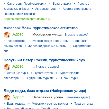
•
Санатории-Профилактории
•
Базы отдыха
•
Лыжные
комплексы и базы
•
Активные туры
•
Аренда спортивного
снаряжения и техники
Адреса филиалов организации (2)
Аквапарк Вояж, туристическое агентство
Адрес:
Московская улица...
[показать адрес]
•
Турагентства
•
Турестические операторы
•
Продажа
авиабилетов
•
Железнодорожные билеты
•
Оформление
виз
Попутный Ветер России, туристический клуб
Адрес:
...
[показать адрес]
•
Активные туры
•
Турагентства
•
Турестические
операторы
•
Внутренний туризм
•
Онлайн-туры
Люди воды, база отдыха (Набережная улица)
Адрес:
Набережная улица...
[показать адрес]
•
Базы отдыха
•
Морские и речные круизы
•
Турагентства
•
Внутренний туризм
•
Онлайн-туры